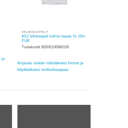
VALMISKAAPELIT
M12 liitinkaapeli kulma naaras 5n 10m
PUR
Tuotekoodi 805001H09M100
 ja
Kirjaudu sisään nähdäksesi hinnat ja
käyttääksesi verkkokauppaa
d to
Add to
hlist
wishlist