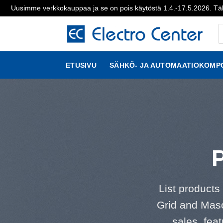
Uusimme verkkokauppaa ja se on pois käytöstä 1.4.-17.5.2026. Täl
Skip
P
to
s
content
ETUSIVU
SÄHKÖ- JA AUTOMAATIOKOMP
List products
Grid and Maso
sales, fea