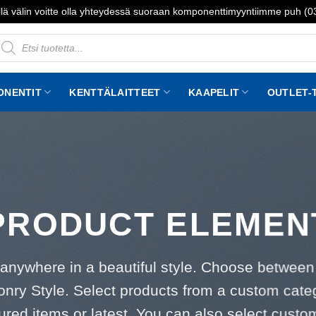
lä välin voitte olla yhteydessä suoraan komponenttimyyntiimme puh (
roducts
earch
ONENTIT
KENTTÄLAITTEET
KAAPELIT
OUTLET-
PRODUCT ELEMEN
 anywhere in a beautiful style. Choose between
nry Style. Select products from a custom categ
tured items or latest. You can also select custo