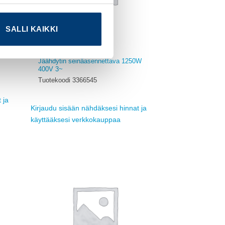
SALLI KAIKKI
RITTAL
Jäähdytin seinäasennettava 1250W
400V 3~
Tuotekoodi 3366545
 ja
Kirjaudu sisään nähdäksesi hinnat ja
käyttääksesi verkkokauppaa
Add to
ishlist
Add to
wishlist