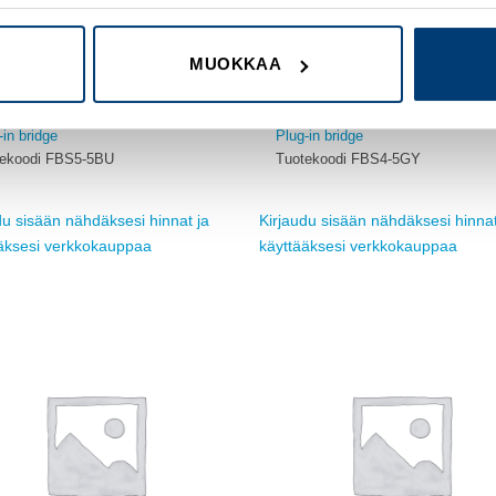
MUOKKAA
ET TUOTTEET
UUDET TUOTTEET
-in bridge
Plug-in bridge
tekoodi FBS5-5BU
Tuotekoodi FBS4-5GY
du sisään nähdäksesi hinnat ja
Kirjaudu sisään nähdäksesi hinnat
äksesi verkkokauppaa
käyttääksesi verkkokauppaa
Add to
wishlist
w