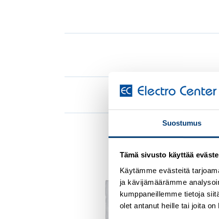
Suostumus
Tämä sivusto käyttää eväste
Add to
Käytämme evästeitä tarjoama
wishlist
ja kävijämäärämme analysoim
kumppaneillemme tietoja siitä
olet antanut heille tai joita 