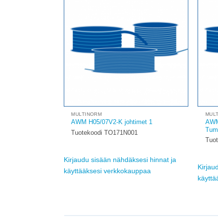
Add to
Add to
wishlist
wishlist
OVISET
MULTINORM
MUL
AWM
itiiviste
AWM H05/07V2-K johtimet 1
Tum
Tuotekoodi TO171N001
Tuo
sesi hinnat ja
Kirjaudu sisään nähdäksesi hinnat ja
Kirjau
uppaa
käyttääksesi verkkokauppaa
käyttä