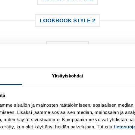
LOOKBOOK STYLE 2
GRID STYLE
MASONERY STYLE
Yksityiskohdat
itä
Add to
mme sisällön ja mainosten räätälöimiseen, sosiaalisen median
wishlist
w
iseen. Lisäksi jaamme sosiaalisen median, mainosalan ja analy
, miten käytät sivustoamme. Kumppanimme voivat yhdistää näitä t
on kerätty, kun olet käyttänyt heidän palvelujaan. Tutustu
tietosuo