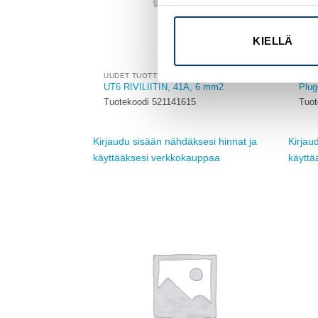
KIELLÄ
UUDET TUOTTEET
UUD
UT6 RIVILIITIN, 41A, 6 mm2
Plug
Tuotekoodi 521141615
Tuo
Kirjaudu sisään nähdäksesi hinnat ja
Kirjau
käyttääksesi verkkokauppaa
käyttä
Add to
wishlist