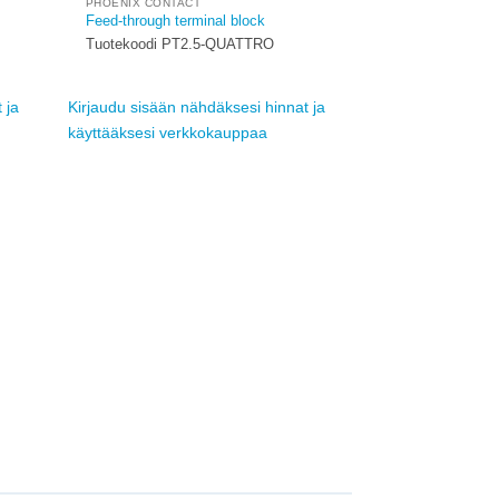
PHOENIX CONTACT
Add to
Add to
Feed-through terminal block
ishlist
wishlist
Tuotekoodi PT2.5-QUATTRO
 ja
Kirjaudu sisään nähdäksesi hinnat ja
käyttääksesi verkkokauppaa