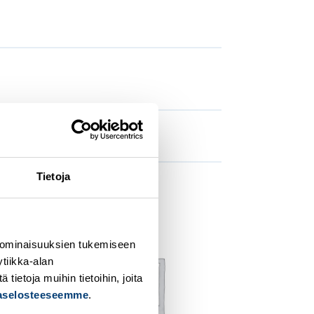
Tietoja
Add to
Add to
 ominaisuuksien tukemiseen
ishlist
wishlist
tiikka-alan
ietoja muihin tietoihin, joita
jaselosteeseemme
.