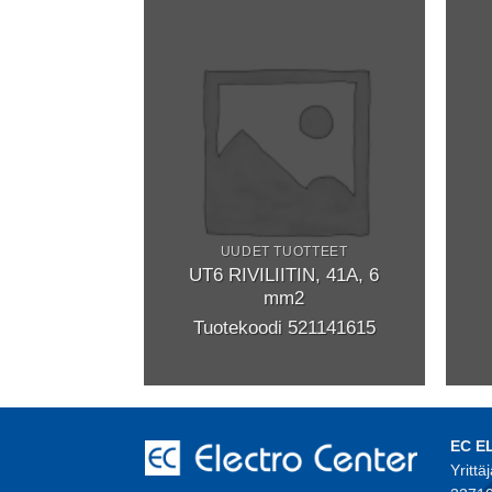
PELIT
peli kulma
UUDET TUOTTEET
10m PUR
UT6 RIVILIITIN, 41A, 6
mm2
odi
9M100
Tuotekoodi 521141615
EC E
Yrittä