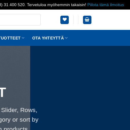
03) 31 400 520. Tervetuloa myöhemmin takaisin!
Piilota tämä ilmoitus
TUOTTEET
OTA YHTEYTTÄ
T
 Slider, Rows,
ory or sort by
m products.