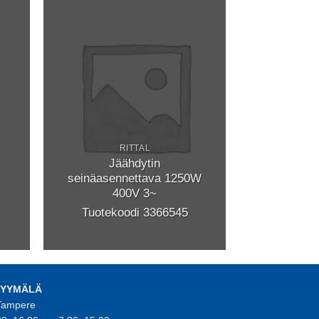
RITTAL
Jäähdytin
seinäasennettava 1250W
400V 3~
Tuotekoodi 3366545
MYYMÄLÄ
 Tampere