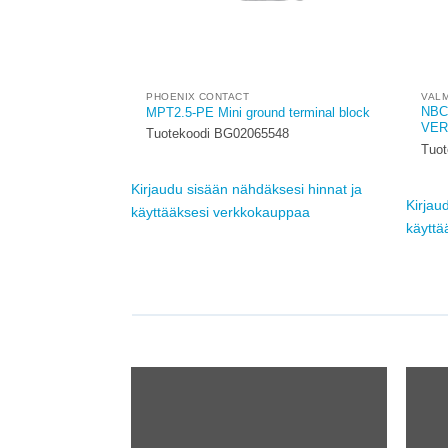
PHOENIX CONTACT
VALM
NBC
MPT2.5-PE Mini ground terminal block
VER
Tuotekoodi BG02065548
Tuo
Kirjaudu sisään nähdäksesi hinnat ja
Kirjau
käyttääksesi verkkokauppaa
käyttä
Add to
Add to
wishlist
wishlist