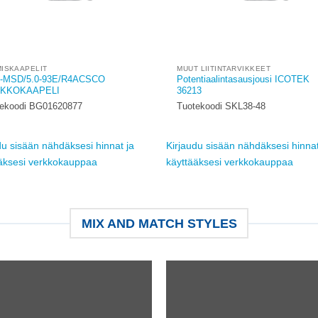
ISKAAPELIT
MUUT LIITINTARVIKKEET
-MSD/5.0-93E/R4ACSCO
Potentiaalintasausjousi ICOTEK
KKOKAAPELI
36213
tekoodi BG01620877
Tuotekoodi SKL38-48
du sisään nähdäksesi hinnat ja
Kirjaudu sisään nähdäksesi hinnat
äksesi verkkokauppaa
käyttääksesi verkkokauppaa
MIX AND MATCH STYLES
Add to
Ad
wishlist
wis