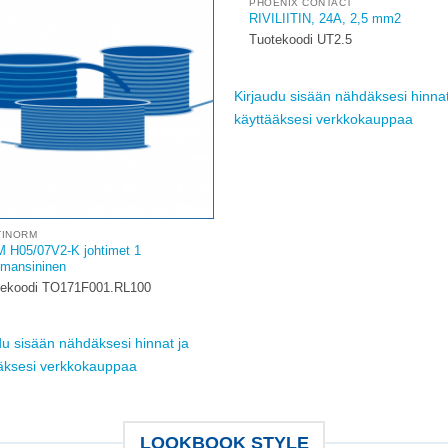
PHOENIX CONTACT
Add to
RIVILIITIN, 24A, 2,5 mm2
wishlist
w
Tuotekoodi UT2.5
Kirjaudu sisään nähdäksesi hinnat
käyttääksesi verkkokauppaa
TINORM
 H05/07V2-K johtimet 1
mansininen
tekoodi TO171F001.RL100
du sisään nähdäksesi hinnat ja
äksesi verkkokauppaa
LOOKBOOK STYLE